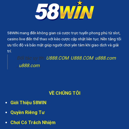
58WIN mang đến không gian cá cược trực tuyến phong phú từ slot,
casino live đến thể thao với kèo cược cập nhật liên tục. Nền tảng tối
ưu tốc độ và bảo mật giúp người chơi yên tâm khi giao dịch và giải
trí.
Đối tác uy tín:
U888.COM
,
U888.COM
,
u888.com
,
u888.com
,
VỀ CHÚNG TÔI
Giới Thiệu 58WIN
Quyền Riêng Tư
Chơi Có Trách Nhiệm