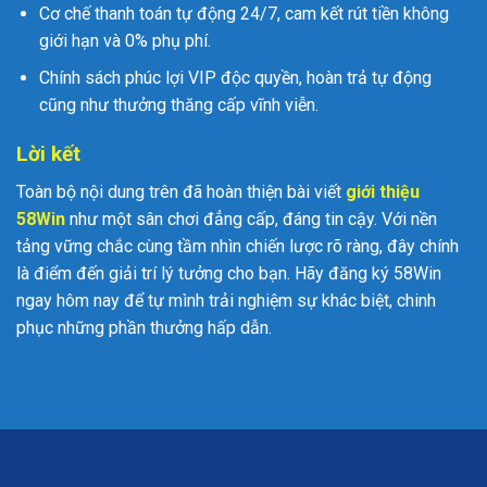
Cơ chế thanh toán tự động 24/7, cam kết rút tiền không
giới hạn và 0% phụ phí.
Chính sách phúc lợi VIP độc quyền, hoàn trả tự động
cũng như thưởng thăng cấp vĩnh viễn.
Lời kết
Toàn bộ nội dung trên đã hoàn thiện bài viết
giới thiệu
58Win
như một sân chơi đẳng cấp, đáng tin cậy. Với nền
tảng vững chắc cùng tầm nhìn chiến lược rõ ràng, đây chính
là điểm đến giải trí lý tưởng cho bạn. Hãy đăng ký 58Win
ngay hôm nay để tự mình trải nghiệm sự khác biệt, chinh
phục những phần thưởng hấp dẫn.