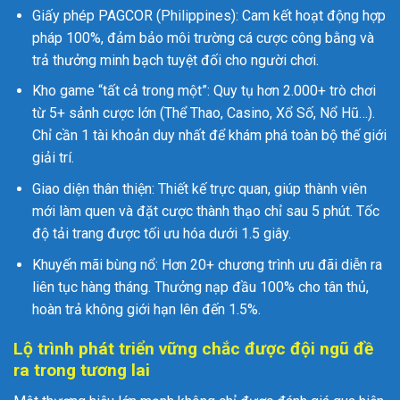
Giấy phép PAGCOR (Philippines): Cam kết hoạt động hợp
pháp 100%, đảm bảo môi trường cá cược công bằng và
trả thưởng minh bạch tuyệt đối cho người chơi.
Kho game “tất cả trong một”: Quy tụ hơn 2.000+ trò chơi
từ 5+ sảnh cược lớn (Thể Thao, Casino, Xổ Số, Nổ Hũ…).
Chỉ cần 1 tài khoản duy nhất để khám phá toàn bộ thế giới
giải trí.
Giao diện thân thiện: Thiết kế trực quan, giúp thành viên
mới làm quen và đặt cược thành thạo chỉ sau 5 phút. Tốc
độ tải trang được tối ưu hóa dưới 1.5 giây.
Khuyến mãi bùng nổ: Hơn 20+ chương trình ưu đãi diễn ra
liên tục hàng tháng. Thưởng nạp đầu 100% cho tân thủ,
hoàn trả không giới hạn lên đến 1.5%.
Lộ trình phát triển vững chắc được đội ngũ đề
ra trong tương lai