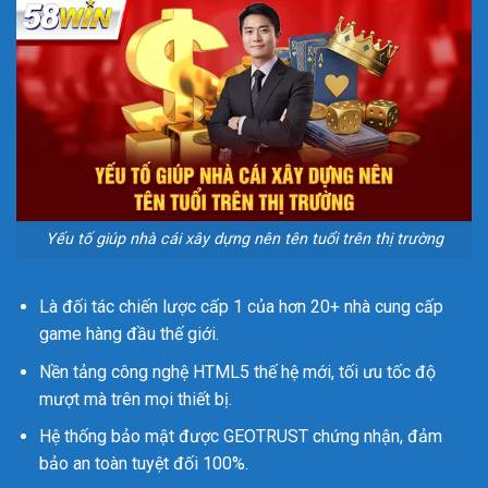
Yếu tố giúp nhà cái xây dựng nên tên tuổi trên thị trường
Là đối tác chiến lược cấp 1 của hơn 20+ nhà cung cấp
game hàng đầu thế giới.
Nền tảng công nghệ HTML5 thế hệ mới, tối ưu tốc độ
mượt mà trên mọi thiết bị.
Hệ thống bảo mật được GEOTRUST chứng nhận, đảm
bảo an toàn tuyệt đối 100%.