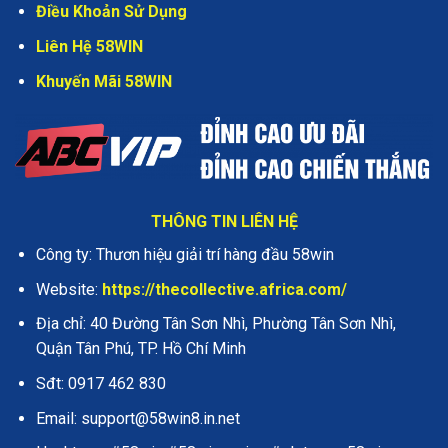
Điều Khoản Sử Dụng
Liên Hệ 58WIN
Khuyến Mãi 58WIN
THÔNG TIN LIÊN HỆ
Công ty: Thươn hiệu giải trí hàng đầu 58win
Website:
https://thecollective.africa.com/
Địa chỉ: 40 Đường Tân Sơn Nhì, Phường Tân Sơn Nhì,
Quận Tân Phú, TP. Hồ Chí Minh
Sđt: 0917 462 830
Email:
support@58win8.in.net