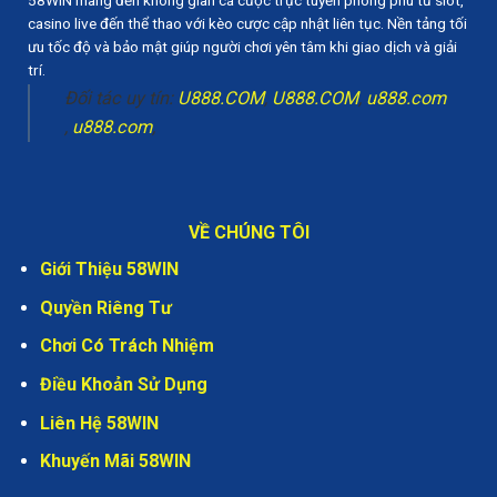
58WIN mang đến không gian cá cược trực tuyến phong phú từ slot,
casino live đến thể thao với kèo cược cập nhật liên tục. Nền tảng tối
ưu tốc độ và bảo mật giúp người chơi yên tâm khi giao dịch và giải
trí.
Đối tác uy tín:
U888.COM
,
U888.COM
,
u888.com
,
u888.com
,
VỀ CHÚNG TÔI
Giới Thiệu 58WIN
Quyền Riêng Tư
Chơi Có Trách Nhiệm
Điều Khoản Sử Dụng
Liên Hệ 58WIN
Khuyến Mãi 58WIN