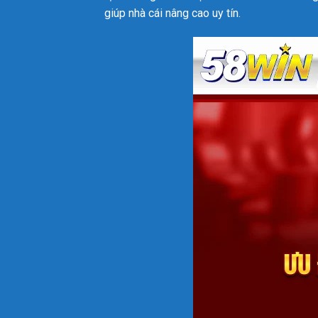
giúp nhà cái nâng cao uy tín.