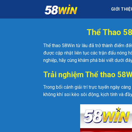
Bỏ
GIỚI THIỆ
qua
nội
dung
Thể Thao 58
Thể thao 58Win từ lâu đã trở thành điểm đế
được cập nhật liên tục các trận đấu nóng hổ
nghiệp, hãy cùng khám phá bài viết dưới đây
Trải nghiệm Thể thao 58W
Trong bối cảnh giải trí trực tuyến ngày càn
không khí soi kèo sôi động, kịch tính và đầ