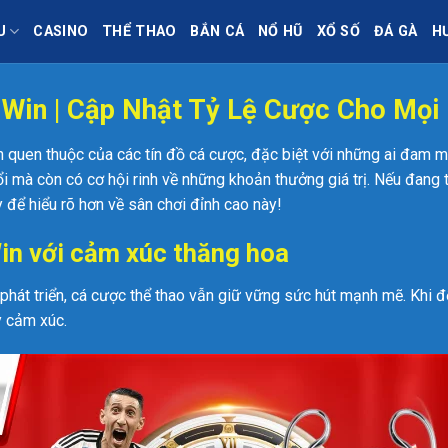
U
CASINO
THỂ THAO
BẮN CÁ
NỔ HŨ
XỔ SỐ
ĐÁ GÀ
H
Win | Cập Nhật Tỷ Lệ Cược Cho Mọi 
n quen thuộc của các tín đồ cá cược, đặc biệt với những ai đam m
i mà còn có cơ hội rinh về những khoản thưởng giá trị. Nếu đang tì
 để hiểu rõ hơn về sân chơi đỉnh cao này!
in với cảm xúc thăng hoa
g phát triển, cá cược thể thao vẫn giữ vững sức hút mạnh mẽ. Khi
y cảm xúc.