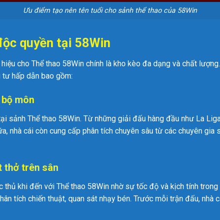
Ưu điểm tạo nên tên tuổi cho sảnh thể thao của 58Win
độc quyền tại 58Win
hiệu cho Thể thao 58Win chính là kho kèo đa dạng và chất lượng.
ầu tư hấp dẫn bao gồm:
i bộ môn
ại sảnh Thể thao 58Win. Từ những giải đấu hàng đầu như La Liga,
ữa, nhà cái còn cung cấp phân tích chuyên sâu từ các chuyên gia 
 thở trên sân
c thủ khi đến với Thể thao 58Win nhờ sự tốc độ và kịch tính tron
hân tích chiến thuật, quan sát nhạy bén. Trước mỗi trận đấu, nhà cá