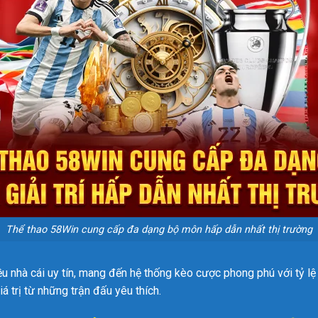
Thể thao 58Win cung cấp đa dạng bộ môn hấp dẫn nhất thị trường
 nhà cái uy tín, mang đến hệ thống kèo cược phong phú với tỷ lệ
á trị từ những trận đấu yêu thích.