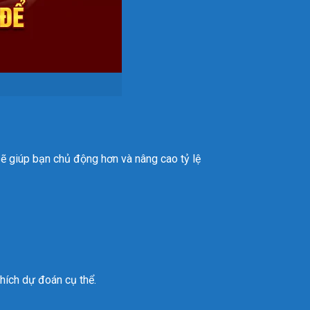
sẽ giúp bạn chủ động hơn và nâng cao tỷ lệ
hích dự đoán cụ thể.