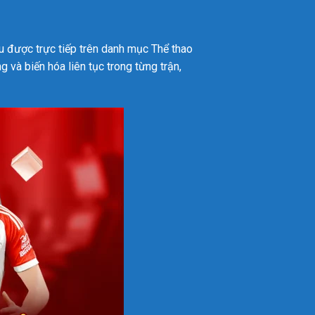
u được trực tiếp trên danh mục Thể thao
 và biến hóa liên tục trong từng trận,