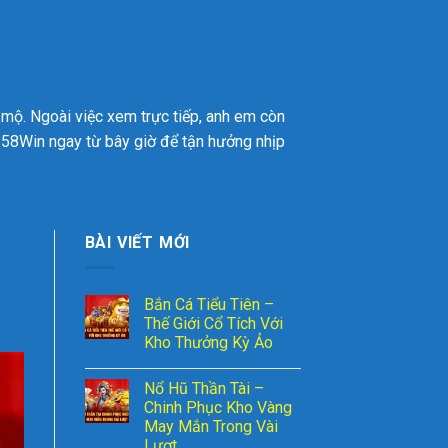
mộ. Ngoài việc xem trực tiếp, anh em còn
 58Win ngay từ bây giờ để tận hưởng nhịp
BÀI VIẾT MỚI
Bắn Cá Tiểu Tiên –
Thế Giới Cổ Tích Với
Kho Thưởng Kỳ Ảo
Nổ Hũ Thần Tài –
Chinh Phục Kho Vàng
May Mắn Trong Vài
Lượt