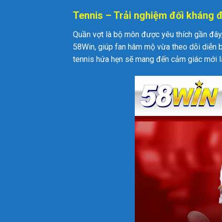
Tennis – Trải nghiệm đối kháng 
Quần vợt là bộ môn được yêu thích gần đây,
58Win, giúp fan hâm mộ vừa theo dõi diễn bi
tennis hứa hẹn sẽ mang đến cảm giác mới lạ