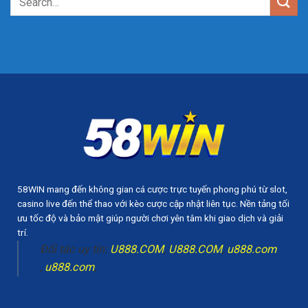
58WIN mang đến không gian cá cược trực tuyến phong phú từ slot,
casino live đến thể thao với kèo cược cập nhật liên tục. Nền tảng tối
ưu tốc độ và bảo mật giúp người chơi yên tâm khi giao dịch và giải
trí.
Đối tác uy tín:
U888.COM
,
U888.COM
,
u888.com
,
u888.com
,