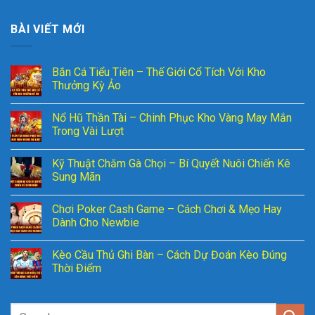
BÀI VIẾT MỚI
Bắn Cá Tiểu Tiên – Thế Giới Cổ Tích Với Kho
Thưởng Kỳ Ảo
Nổ Hũ Thần Tài – Chinh Phục Kho Vàng May Mắn
Trong Vài Lượt
Kỹ Thuật Chăm Gà Chọi – Bí Quyết Nuôi Chiến Kê
Sung Mãn
Chơi Poker Cash Game – Cách Chơi & Mẹo Hay
Dành Cho Newbie
Kèo Cầu Thủ Ghi Bàn – Cách Dự Đoán Kèo Đúng
Thời Điểm