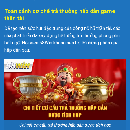
Toàn cảnh cơ chế trả thưởng hấp dẫn game
thần tài
Để tạo nên sức hút đặc trưng của dòng nổ hũ thần tài, các
nhà phát triển đã xây dựng hệ thống trả thưởng phong phú,
bất ngờ. Hội viên 58Win không nên bỏ lỡ những phần quà
hấp dẫn sau:
Chi tiết cơ cấu trả thưởng hấp dẫn được tích hợp