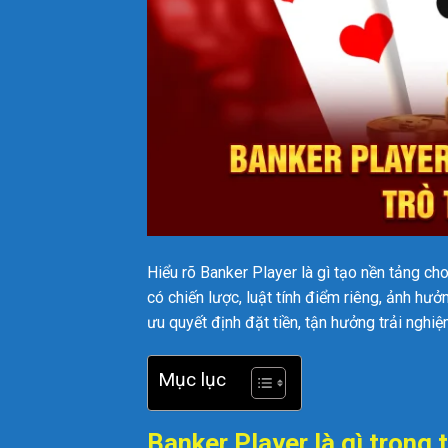
Hiểu rõ Banker Player là gì tạo nền tảng ch
có chiến lược, luật tính điểm riêng, ảnh hưở
ưu quyết định đặt tiền, tận hưởng trải nghi
Mục lục
Banker Player là gì trong