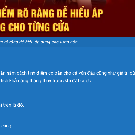
ểm rõ ràng dễ hiểu áp dụng cho từng cửa
ủ cần nắm cách tính điểm cơ bản cho cả ván đấu cũng như giá trị c
tích khả năng thắng thua trước khi đặt cược:
 trên lá đó.
i cùng.