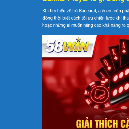
Khi tìm hiểu về trò Baccarat, anh em cần phâ
đồng thời biết cách tối ưu chiến lược khi tha
hoặc những ai muốn nâng cao khả năng ra q