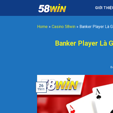
Bỏ
GIỚI THIỆ
qua
nội
dung
Home
»
Casino 58win
»
Banker Player Là G
Banker Player Là G
Đ
26
Th11