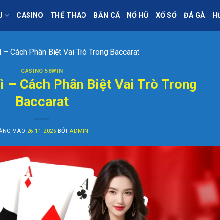
U
CASINO
THỂ THAO
BẮN CÁ
NỔ HŨ
XỔ SỐ
ĐÁ GÀ
H
ì – Cách Phân Biệt Vai Trò Trong Baccarat
CASINO 58WIN
ì – Cách Phân Biệt Vai Trò Trong
Baccarat
ĂNG VÀO
26.11.2025
BỞI
ADMIN