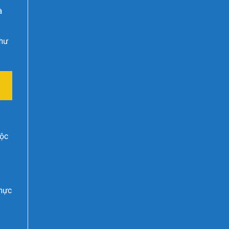
à
như
uộc
thực