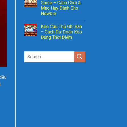
Game – Cách Chơi &
Mẹo Hay Dành Cho
Newbie
Kèo Cầu Thủ Ghi Bàn
– Cách Dự Đoán Kèo
Đúng Thời Điểm
 đều
i